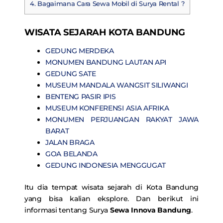
4.
Bagaimana Cara Sewa Mobil di Surya Rental ?
WISATA SEJARAH KOTA BANDUNG
GEDUNG MERDEKA
MONUMEN BANDUNG LAUTAN API
GEDUNG SATE
MUSEUM MANDALA WANGSIT SILIWANGI
BENTENG PASIR IPIS
MUSEUM KONFERENSI ASIA AFRIKA
MONUMEN PERJUANGAN RAKYAT JAWA
BARAT
JALAN BRAGA
GOA BELANDA
GEDUNG INDONESIA MENGGUGAT
Itu dia tempat wisata sejarah di Kota Bandung
yang bisa kalian eksplore. Dan berikut ini
informasi tentang Surya
Sewa Innova Bandung
.