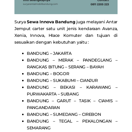
Surya
Sewa Innova Bandung
juga melayani Antar
Jemput carter satu unit jenis kendaraan Avanza,
Xenia, Innova, HIace Komuter dan tujuan di
sesuaikan dengan kebutuhan yaitu :
BANDUNG – JAKARTA
BANDUNG – MERAK – PANDEGLANG –
RANGKAS BITUNG – SERANG – BAYAH
BANDUNG – BOGOR
BANDUNG – SUKABUMI – CIANJUR
BANDUNG – BEKASI – KARAWANG –
PURWAKARTA – SUBANG
BANDUNG – GARUT – TASIK – CIAMIS –
PANGANDARAN
BANDUNG – SUMEDANG – CIREBON
BANDUNG – TEGAL – PEKALONGAN –
SEMARANG