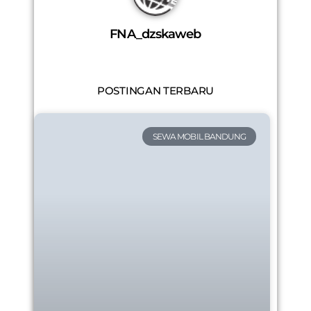
FNA_dzskaweb
POSTINGAN TERBARU
SEWA MOBIL BANDUNG