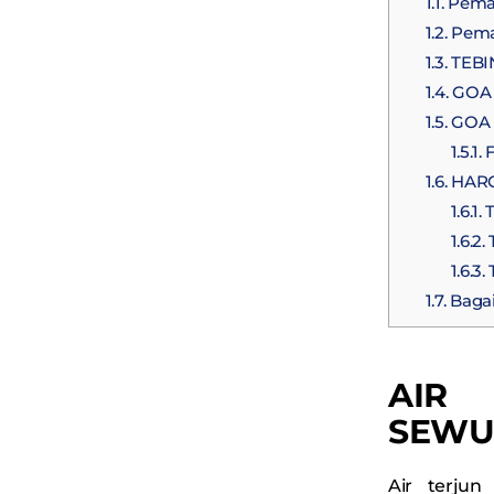
1.1.
Peman
1.2.
Pema
1.3.
TEBI
1.4.
GOA 
1.5.
GOA 
1.5.1.
F
1.6.
HARG
1.6.1.
T
1.6.2.
T
1.6.3.
T
1.7.
Bagai
AIR 
SEWU
Air terjun