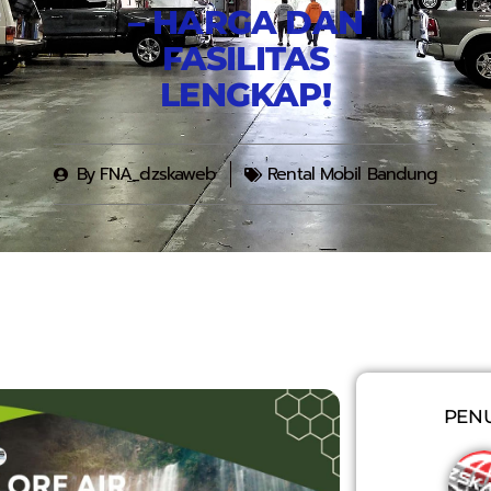
– HARGA DAN
FASILITAS
LENGKAP!
By
FNA_dzskaweb
Rental Mobil Bandung
PENU