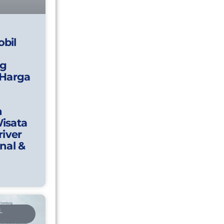
bil
g
 Harga
n
isata
river
nal &
L