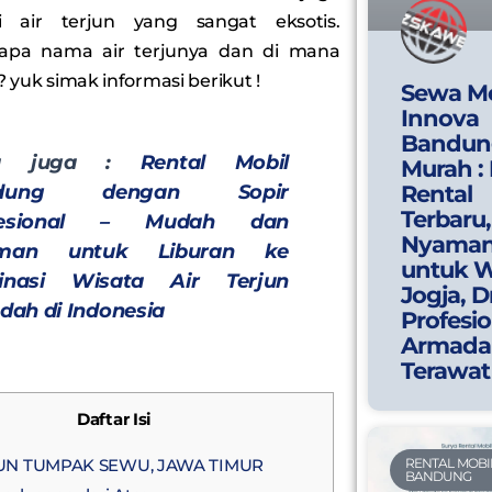
 air terjun yang sangat eksotis.
apa nama air terjunya dan di mana
 yuk simak informasi berikut !
Sewa Mo
Innova
Bandun
ca juga :
Rental Mobil
Murah :
ndung dengan Sopir
Rental
Terbaru,
fesional – Mudah dan
Nyama
man untuk Liburan ke
untuk W
tinasi Wisata Air Terjun
Jogja, D
ndah di Indonesia
Profesio
Armada
Terawat
Daftar Isi
RENTAL MOBI
UN TUMPAK SEWU, JAWA TIMUR
BANDUNG