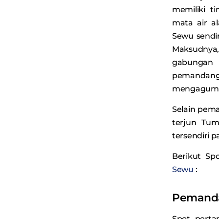
memiliki t
mata air 
Sewu sendir
Maksudnya
gabungan
pemandan
mengagum
Selain pem
terjun Tum
tersendiri 
Berikut Sp
Sewu
:
Pemanda
Spot perta