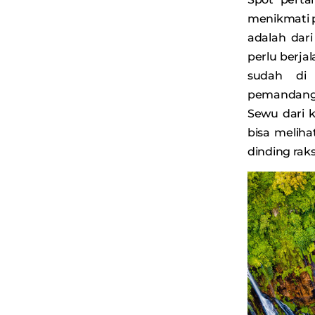
menikmati 
adalah dari
perlu berja
sudah di 
pemandang
Sewu dari k
bisa melih
dinding rak