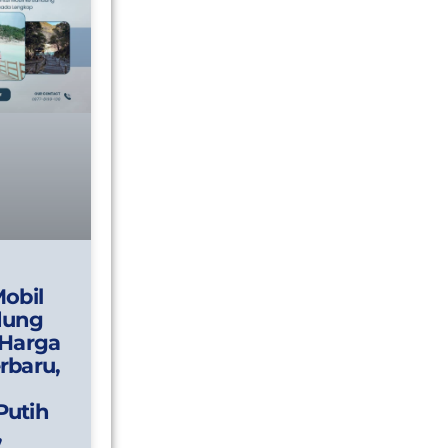
Mobil
dung
 Harga
rbaru,
Putih
,