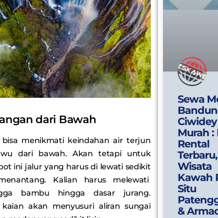
Sewa Mo
Bandun
ngan dari Bawah
Ciwidey
Murah :
 bisa menikmati keindahan air terjun
Rental
wu dari bawah. Akan tetapi untuk
Terbaru,
Wisata
t ini jalur yang harus di lewati sedikit
Kawah P
 menantang. Kalian harus melewati
Situ
ngga bambu hingga dasar jurang.
Pateng
u kaian akan menyusuri aliran sungai
& Arma