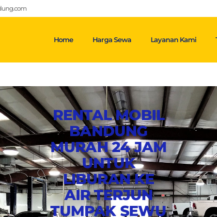
ndung.com
Home
Harga Sewa
Layanan Kami
RENTAL MOBIL
BANDUNG
MURAH 24 JAM
UNTUK
LIBURAN KE
AIR TERJUN
TUMPAK SEWU