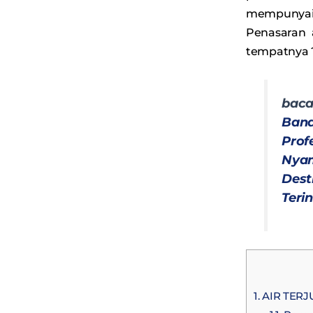
mempunyai
Penasaran 
tempatnya ?
ba
Ba
Pro
Nya
Des
Teri
1.
AIR TERJ