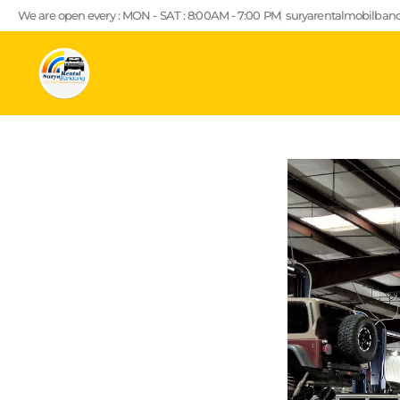
Lewati
We are open every : MON - SAT : 8:00AM - 7:00 PM
suryarentalmobilba
ke
konten