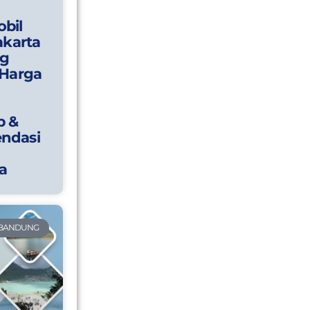
bil
akarta
g
 Harga
p &
ndasi
a
 BANDUNG