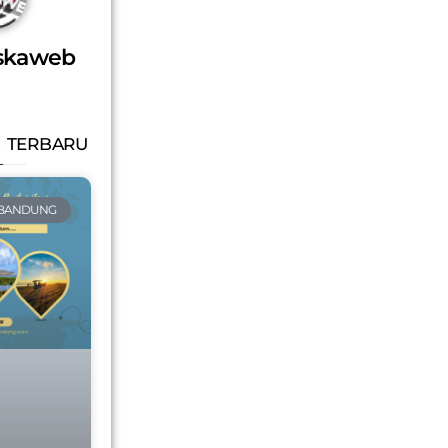
skaweb
 TERBARU
 BANDUNG