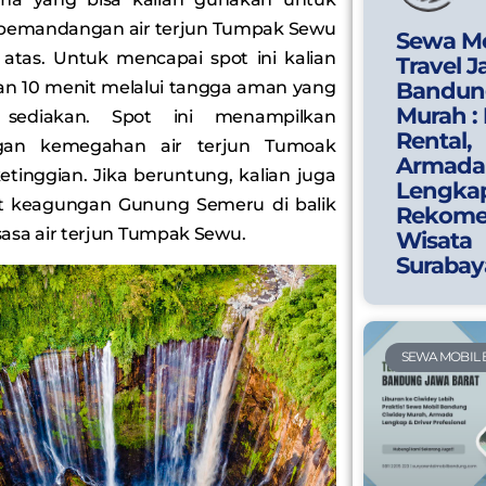
pemandangan air terjun Tumpak Sewu
Sewa Mo
 atas. Untuk mencapai spot ini kalian
Travel J
lan 10 menit melalui tangga aman yang
Bandun
Murah :
sediakan. Spot ini menampilkan
Rental,
an kemegahan air terjun Tumoak
Armada
etinggian. Jika beruntung, kalian juga
Lengka
at keagungan Gunung Semeru di balik
Rekome
sasa air terjun Tumpak Sewu.
Wisata
Surabay
SEWA MOBIL