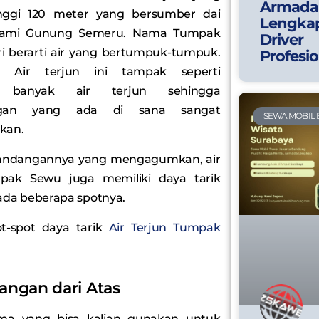
Armada
inggi 120 meter yang bersumber dai
Lengka
alami Gunung Semeru. Nama Tumpak
Driver
i berarti air yang bertumpuk-tumpuk.
Profesio
, Air terjun ini tampak seperti
 banyak air terjun sehingga
gan yang ada di sana sangat
SEWA MOBIL
kan.
andangannya yang mengagumkan, air
pak Sewu juga memiliki daya tarik
pada beberapa spotnya.
ot-spot daya tarik
Air Terjun Tumpak
ngan dari Atas
ma yang bisa kalian gunakan untuk