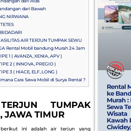
dangan dari Atas
ndangan dari Bawah
NG NIRWANA
TETES
BIDADARI
ASILITAS AIR TERJUN TUMPAK SEWU
A Rental Mobil bandung Murah 24 Jam
IPE 1 ( AVANZA, XENIA, APV )
IPE 2 ( INNOVA, PREGIO )
IPE 3 ( HIACE, ELF, LONG )
mana Cara Sewa Mobil di Surya Rental ?
Rental 
ke Ban
Murah :
TERJUN TUMPAK
Sewa Te
, JAWA TIMUR
Wisata
Kawah 
Ciwidey
 berikut ini adalah air terjun yang