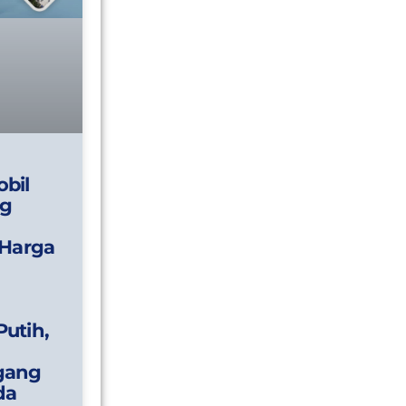
bil
g
 Harga
utih,
gang
da