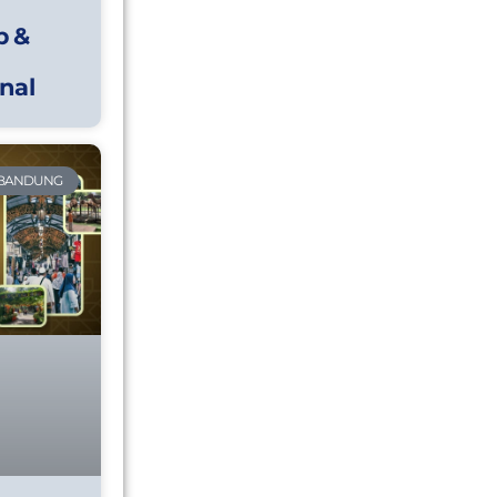
p &
nal
 BANDUNG