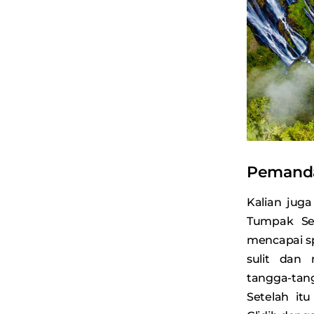
Pemanda
Kalian juga
Tumpak Se
mencapai spo
sulit dan
tangga-ta
Setelah it