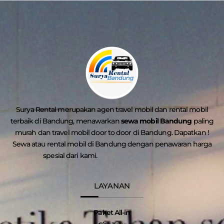
Surya Rental merupakan agen travel mobil dan rental mobil
terbaik di Bandung, menawarkan
sewa mobil Bandung
paling
murah dan travel mobil door to door di Bandung. Dapatkan !
Sewa atau rental mobil di Bandung dengan penawaran harga
spesial dari kami.
LAYANAN
Paket All-in