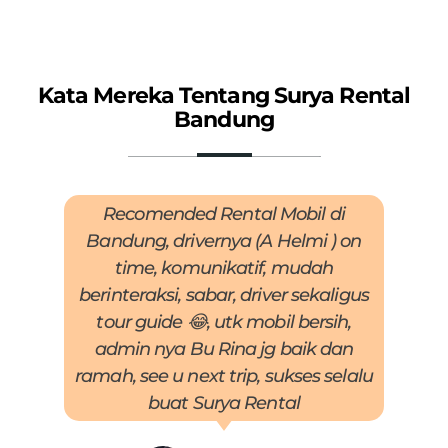
Kata Mereka Tentang Surya Rental
Bandung
Recomended Rental Mobil di
Bandung, drivernya (A Helmi ) on
time, komunikatif, mudah
berinteraksi, sabar, driver sekaligus
p
tour guide 😂, utk mobil bersih,
me
admin nya Bu Rina jg baik dan
ramah, see u next trip, sukses selalu
b
buat Surya Rental
Wa