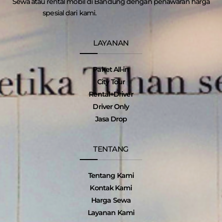
Sewa atau rental mobil di Bandung dengan penawaran harga
spesial dari kami.
LAYANAN
Paket All-in
City Tour
Rental+Driver
Driver Only
Jasa Drop
TENTANG
Tentang Kami
Kontak Kami
Harga Sewa
Layanan Kami