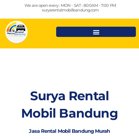
Lewati
We are open every : MON - SAT : 8:00AM - 7:00 PM
ke
suryarentalmobilbandung.com
konten
Surya Rental
Mobil Bandung
Jasa Rental Mobil Bandung Murah