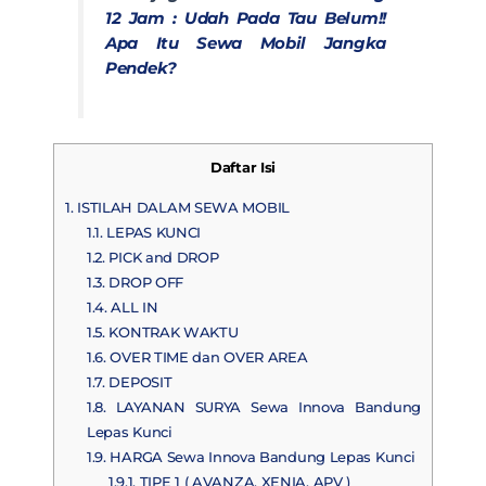
12 Jam : Udah Pada Tau Belum!!
Apa Itu Sewa Mobil Jangka
Pendek?
Daftar Isi
1.
ISTILAH DALAM SEWA MOBIL
1.1.
LEPAS KUNCI
1.2.
PICK and DROP
1.3.
DROP OFF
1.4.
ALL IN
1.5.
KONTRAK WAKTU
1.6.
OVER TIME dan OVER AREA
1.7.
DEPOSIT
1.8.
LAYANAN SURYA Sewa Innova Bandung
Lepas Kunci
1.9.
HARGA Sewa Innova Bandung Lepas Kunci
1.9.1.
TIPE 1 ( AVANZA, XENIA, APV )