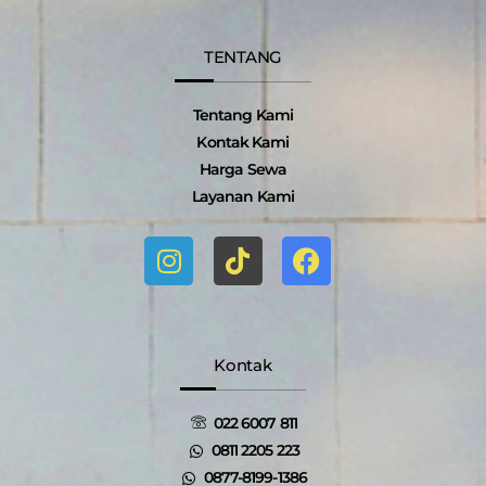
TENTANG
Tentang Kami
Kontak Kami
Harga Sewa
Layanan Kami
I
T
F
n
i
a
s
k
c
t
t
e
a
o
b
g
k
o
Kontak
r
o
a
k
022 6007 811
m
0811 2205 223
0877-8199-1386