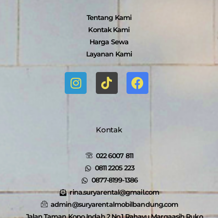
Tentang Kami
Kontak Kami
Harga Sewa
Layanan Kami
I
T
F
n
i
a
s
k
c
t
t
e
a
o
b
g
k
o
Kontak
r
o
a
k
022 6007 811
m
0811 2205 223
0877-8199-1386
rina.suryarental@gmail.com
admin@suryarentalmobilbandung.com
Jalan Taman Kopo Indah 2 No.1 Rahayu Margaasih Ruko