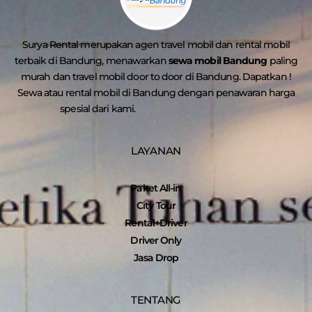
Surya Rental merupakan agen travel mobil dan rental mobil
terbaik di Bandung, menawarkan
sewa mobil Bandung
paling
murah dan travel mobil door to door di Bandung. Dapatkan !
Sewa atau rental mobil di Bandung dengan penawaran harga
spesial dari kami.
LAYANAN
Paket All-in
City Tour
Rental+Driver
Driver Only
Jasa Drop
TENTANG