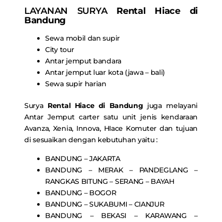
LAYANAN SURYA
Rental Hiace di
Bandung
Sewa mobil dan supir
City tour
Antar jemput bandara
Antar jemput luar kota (jawa – bali)
Sewa supir harian
Surya
Rental Hiace di Bandung
juga melayani
Antar Jemput carter satu unit jenis kendaraan
Avanza, Xenia, Innova, HIace Komuter dan tujuan
di sesuaikan dengan kebutuhan yaitu :
BANDUNG – JAKARTA
BANDUNG – MERAK – PANDEGLANG –
RANGKAS BITUNG – SERANG – BAYAH
BANDUNG – BOGOR
BANDUNG – SUKABUMI – CIANJUR
BANDUNG – BEKASI – KARAWANG –