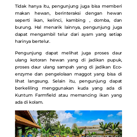
Tidak hanya itu, pengunjung juga bisa memberi
makan hewan, berinteraksi dengan hewan
seperti ikan, kelinci, kambing , domba, dan
burung. Hal menarik lainnya, pengunjung juga
dapat mengambil telur dari ayam yang setiap
harinya bertelur.
Pengunjung dapat melihat juga proses daur
ulang kotoran hewan yang di jadikan pupuk,
proses daur ulang sampah yang di jadikan Eco-
enzyme dan pengelolaan maggot yang bisa di
lihat langsung. Selain itu, pengunjung dapat
berkeliling menggunakan kuda yang ada di
Kuntum Farmfield atau memancing ikan yang
ada di kolam.