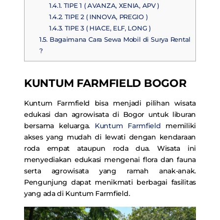
1.4.1.
TIPE 1 ( AVANZA, XENIA, APV )
1.4.2.
TIPE 2 ( INNOVA, PREGIO )
1.4.3.
TIPE 3 ( HIACE, ELF, LONG )
1.5.
Bagaimana Cara Sewa Mobil di Surya Rental
?
KUNTUM FARMFIELD BOGOR
Kuntum Farmfield bisa menjadi pilihan wisata
edukasi dan agrowisata di Bogor untuk liburan
bersama keluarga.
Kuntum Farmfield
memiliki
akses yang mudah di lewati dengan kendaraan
roda empat ataupun roda dua. Wisata ini
menyediakan edukasi mengenai flora dan fauna
serta agrowisata yang ramah anak-anak.
Pengunjung dapat menikmati berbagai fasilitas
yang ada di Kuntum Farmfield.