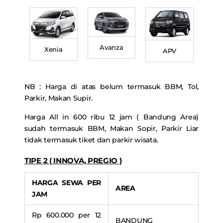
Avanza
Xenia
APV
NB : Harga di atas belum termasuk BBM, Tol,
Parkir, Makan Supir.
Harga All in 600 ribu 12 jam ( Bandung Area)
sudah termasuk BBM, Makan Sopir, Parkir Liar
tidak termasuk tiket dan parkir wisata.
TIPE 2 ( INNOVA, PREGIO )
HARGA SEWA PER
AREA
JAM
Rp 600.000 per 12
BANDUNG