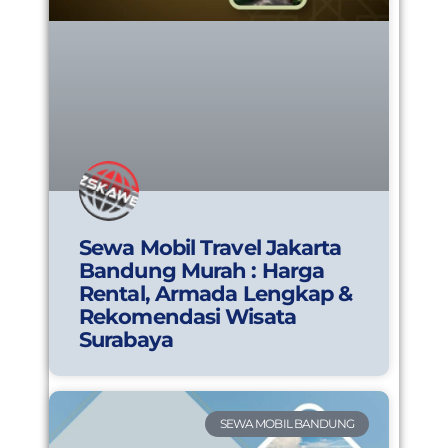
Sewa Mobil Travel Jakarta
Bandung Murah : Harga
Rental, Armada Lengkap &
Rekomendasi Wisata
Surabaya
SEWA MOBIL BANDUNG