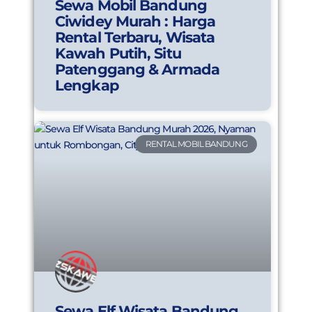
Sewa Mobil Bandung
Ciwidey Murah : Harga
Rental Terbaru, Wisata
Kawah Putih, Situ
Patenggang & Armada
Lengkap
RENTAL MOBIL BANDUNG
Sewa Elf Wisata Bandung