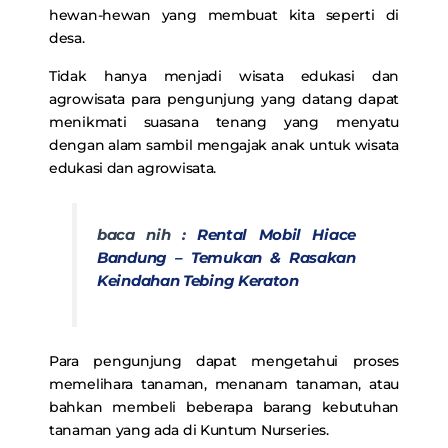
hewan-hewan yang membuat kita seperti di
desa.
Tidak hanya menjadi wisata edukasi dan
agrowisata para pengunjung yang datang dapat
menikmati suasana tenang yang menyatu
dengan alam sambil mengajak anak untuk wisata
edukasi dan agrowisata.
baca nih :
Rental Mobil Hiace
Bandung – Temukan & Rasakan
Keindahan Tebing Keraton
Para pengunjung dapat mengetahui proses
memelihara tanaman, menanam tanaman, atau
bahkan membeli beberapa barang kebutuhan
tanaman yang ada di Kuntum Nurseries.