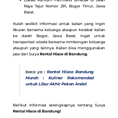
Lokasi Kuntum Farmfield terletak di Jalan
Raya Tajur Nomor 291, Bogor Timur, Jawa
Barat.
Itulah sedikit informasi untuk kalian yang ingin
liburan bersama keluarga ataupun kerabat kalian
ke darah Bogor, Jawa Barat. Ingat untuk
transportasi wisata bersama rombongan keluarga
ataupun yang lainnya. Kalian bisa menggunakan
jasa dari Surya
Rental Hiace di Bandung.
baca ya :
Rental Hiace Bandung
Murah : Kuliner Rekomended
untuk Libur Akhir Pekan Anda!
Berikut informasi selengkapnya tentang Surya
Rental Hiace di Bandung
!