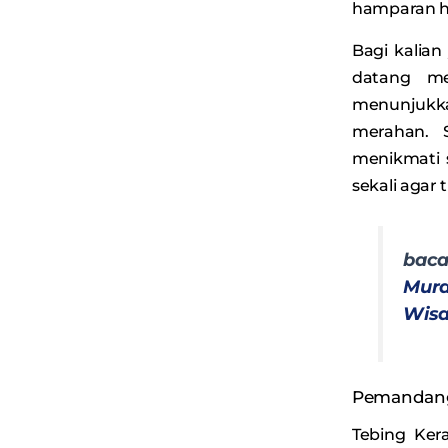
hamparan h
Bagi kalian
datang me
menunjuk
merahan. 
menikmati 
sekali agar
baca
Mura
Wisa
Pemandan
Tebing Ke