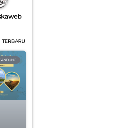
skaweb
 TERBARU
 BANDUNG