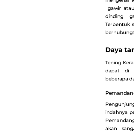
Mengenai T
gawir atau
dinding 
Terbentuk s
berhubunga
Daya tar
Tebing Kera
dapat di 
beberapa day
Pemandang
Pengunjun
indahnya p
Pemandanga
akan sang