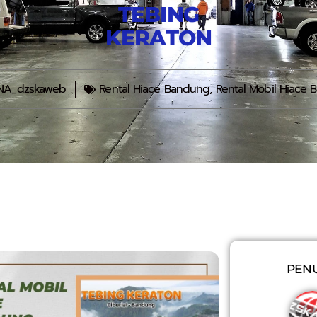
TEBING
KERATON
NA_dzskaweb
Rental Hiace Bandung
,
Rental Mobil Hiace
PENU