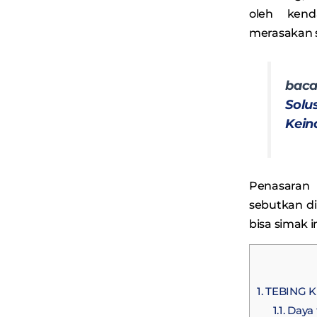
oleh kend
merasakan s
baca
Solu
Kein
Penasaran
sebutkan di
bisa simak i
1.
TEBING 
1.1.
Daya 