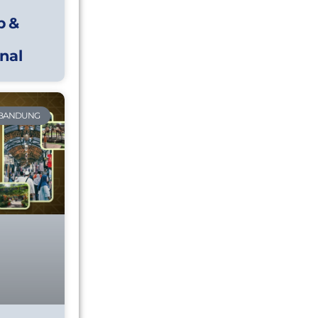
p &
nal
 BANDUNG