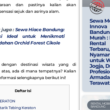
araan dan pastinya kalian akan
ensasi sejuk dan asrinya alam.
Sewa Mo
Innova
 juga :
Sewa Hiace Bandung:
Bandun
si Ideal untuk Menikmati
Murah :
dahan Orchid Forest Cikole
Rental
Terbaru,
Nyama
untuk W
 dengan destinasi wisata yang di
Jogja, D
Profesio
 atas, ada di mana tempatnya? Kalian
Armada
nformasi selengkapnya berikut ini!
Terawat
Daftar Isi
KERATON
RENTAL MOBI
BANDUNG
tarik Tebing Keraton