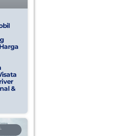
bil
g
 Harga
n
isata
river
nal &
L