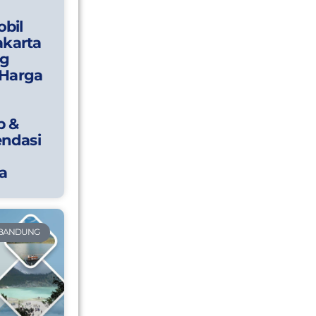
bil
akarta
g
 Harga
p &
ndasi
a
 BANDUNG