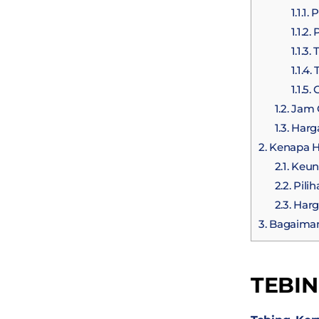
1.1.1.
P
1.1.2.
P
1.1.3.
T
1.1.4.
T
1.1.5.
C
1.2.
Jam O
1.3.
Harga
2.
Kenapa H
2.1.
Keung
2.2.
Pili
2.3.
Harg
3.
Bagaimana
TEBI