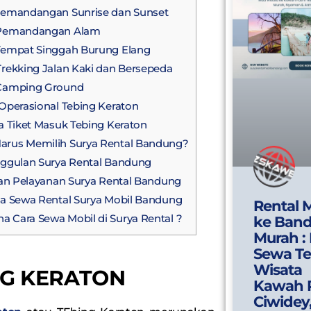
emandangan Sunrise dan Sunset
emandangan Alam
empat Singgah Burung Elang
rekking Jalan Kaki dan Bersepeda
amping Ground
perasional Tebing Keraton
 Tiket Masuk Tebing Keraton
arus Memilih Surya Rental Bandung?
gulan Surya Rental Bandung
han Pelayanan Surya Rental Bandung
a Sewa Rental Surya Mobil Bandung
Rental 
 Cara Sewa Mobil di Surya Rental ?
ke Ban
Murah :
Sewa Te
Wisata
NG KERATON
Kawah 
Ciwidey