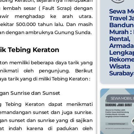
ebing Keraton, sejarahnya merupakan
 lembah sesar ( Fault Scrap) dengan
Sewa Mo
gawir menghadap ke arah utara.
Travel J
Bandun
ekitar 500.000 tahun lalu. Dan masih
Murah :
n dengan ambruknya Gunung Sunda.
Rental,
Armada
ik Tebing Keraton
Lengka
Rekome
ton memiliki beberapa daya tarik yang
Wisata
nikmati oleh pengunjung. Berikut
Surabay
a tarik yang di miliki Tebing Keraton :
an Sunrise dan Sunset
SEWA MOBIL
g Tebing Keraton dapat menikmati
emandangan sunset dan juga sunrise.
n sunset dan sunrise yang di sajikan
at indah karena di padukan oleh