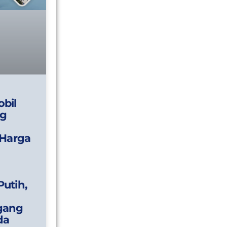
bil
g
 Harga
utih,
gang
da