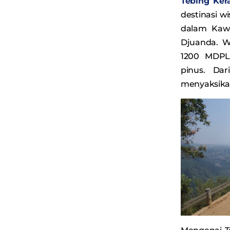
Tebing Ker
destinasi w
dalam Kaw
Djuanda. Wi
1200 MDP
pinus. Da
menyaksika