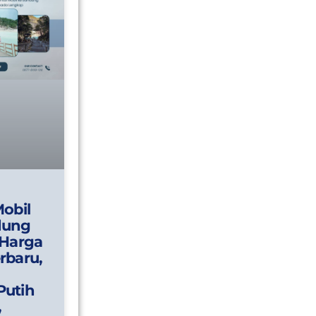
Mobil
dung
 Harga
rbaru,
Putih
,