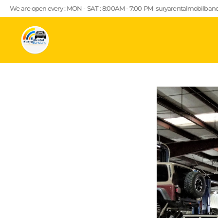
Lewati
We are open every : MON - SAT : 8:00AM - 7:00 PM
suryarentalmobilba
ke
konten