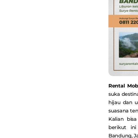
Rental Mob
suka desti
hijau dan 
suasana ten
Kalian bis
berikut in
Bandung, Ja