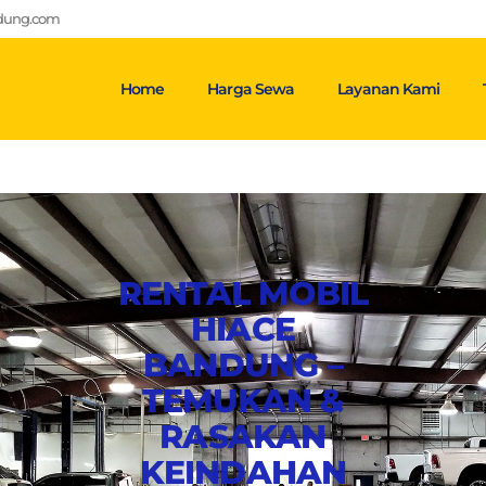
ndung.com
Home
Harga Sewa
Layanan Kami
RENTAL MOBIL
HIACE
BANDUNG –
TEMUKAN &
RASAKAN
KEINDAHAN