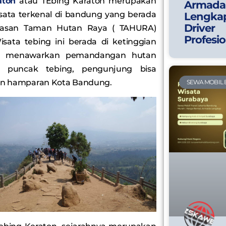
aton
atau TEbing Karaton merupakan
Armada
isata terkenal di bandung yang berada
Lengka
Driver
asan Taman Hutan Raya ( TAHURA)
Profesio
sata tebing ini berada di ketinggian
L menawarkan pemandangan hutan
ri puncak tebing, pengunjung bisa
n hamparan Kota Bandung.
SEWA MOBIL