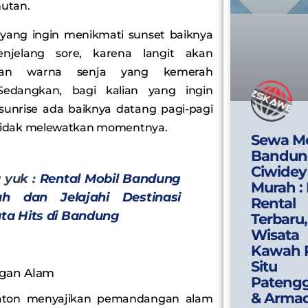
utan.
 yang ingin menikmati sunset baiknya
njelang sore, karena langit akan
kan warna senja yang kemerah
Sedangkan, bagi kalian yang ingin
sunrise ada baiknya datang pagi-pagi
 tidak melewatkan momentnya.
Sewa Mo
Bandun
Ciwidey
 yuk :
Rental Mobil Bandung
Murah :
h dan Jelajahi Destinasi
Rental
ta Hits di Bandung
Terbaru,
Wisata
Kawah P
Situ
gan Alam
Pateng
& Arma
raton menyajikan pemandangan alam