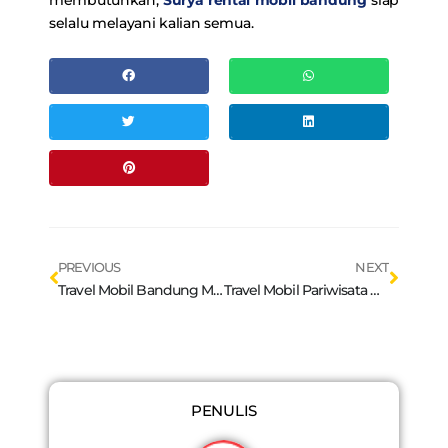
membutuhkan,
Surya rental mobil bandung
siap
selalu melayani kalian semua.
Prev
Next
PREVIOUS
NEXT
Travel Mobil Bandung Murah : 2 Rekomendasi Wisata Glamping di Bandung
Travel Mobil Pariwisata Bandung : Keseruan Outbond di Bandung Tree Top Adventure
PENULIS