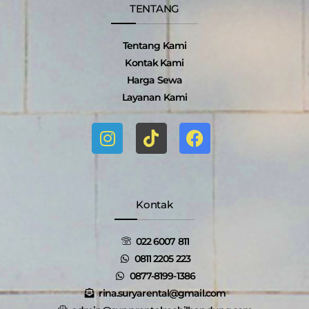
TENTANG
Tentang Kami
Kontak Kami
Harga Sewa
Layanan Kami
I
T
F
n
i
a
s
k
c
t
t
e
a
o
b
g
k
o
Kontak
r
o
a
k
022 6007 811
m
0811 2205 223
0877-8199-1386
rina.suryarental@gmail.com