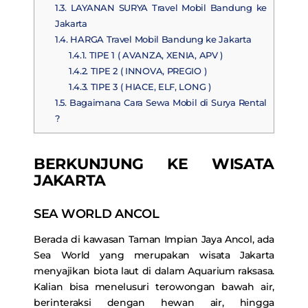
1.3.
LAYANAN SURYA Travel Mobil Bandung ke
Jakarta
1.4.
HARGA Travel Mobil Bandung ke Jakarta
1.4.1.
TIPE 1 ( AVANZA, XENIA, APV )
1.4.2.
TIPE 2 ( INNOVA, PREGIO )
1.4.3.
TIPE 3 ( HIACE, ELF, LONG )
1.5.
Bagaimana Cara Sewa Mobil di Surya Rental
?
BERKUNJUNG KE WISATA
JAKARTA
SEA WORLD ANCOL
Berada di kawasan Taman Impian Jaya Ancol, ada
Sea World yang merupakan wisata Jakarta
menyajikan biota laut di dalam Aquarium raksasa.
Kalian bisa menelusuri terowongan bawah air,
berinteraksi dengan hewan air, hingga