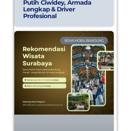
Putih Ciwidey, Armada
Lengkap & Driver
Profesional
SEWA MOBIL BANDUNG