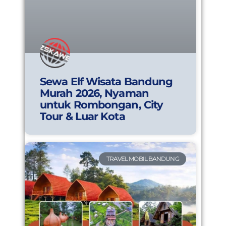
Sewa Elf Wisata Bandung
Murah 2026, Nyaman
untuk Rombongan, City
Tour & Luar Kota
TRAVEL MOBIL BANDUNG