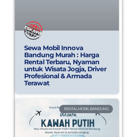
Sewa Mobil Innova
Bandung Murah : Harga
Rental Terbaru, Nyaman
untuk Wisata Jogja, Driver
Profesional & Armada
Terawat
RENTAL MOBIL BANDUNG