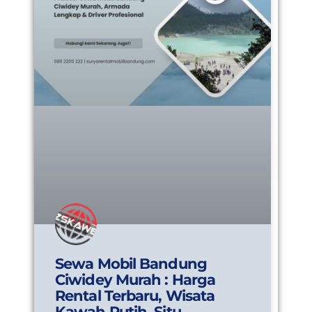
Sewa Mobil Bandung
Ciwidey Murah : Harga
Rental Terbaru, Wisata
Kawah Putih, Situ