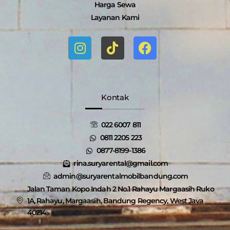
Harga Sewa
Layanan Kami
I
T
F
n
i
a
s
k
c
t
t
e
a
o
b
g
k
o
Kontak
r
o
a
k
022 6007 811
m
0811 2205 223
0877-8199-1386
rina.suryarental@gmail.com
admin@suryarentalmobilbandung.com
Jalan Taman Kopo Indah 2 No.1 Rahayu Margaasih Ruko
1A, Rahayu, Margaasih, Bandung Regency, West Java
40214