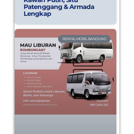
Patenggang & Armada
Lengkap
RENTAL MOBIL BANDUNG