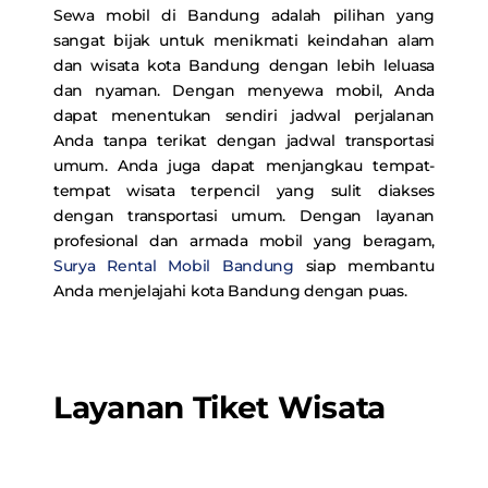
Sewa mobil di Bandung adalah pilihan yang
sangat bijak untuk menikmati keindahan alam
dan wisata kota Bandung dengan lebih leluasa
dan nyaman. Dengan menyewa mobil, Anda
dapat menentukan sendiri jadwal perjalanan
Anda tanpa terikat dengan jadwal transportasi
umum. Anda juga dapat menjangkau tempat-
tempat wisata terpencil yang sulit diakses
dengan transportasi umum. Dengan layanan
profesional dan armada mobil yang beragam,
Surya Rental Mobil Bandung
siap membantu
Anda menjelajahi kota Bandung dengan puas.
Layanan Tiket Wisata