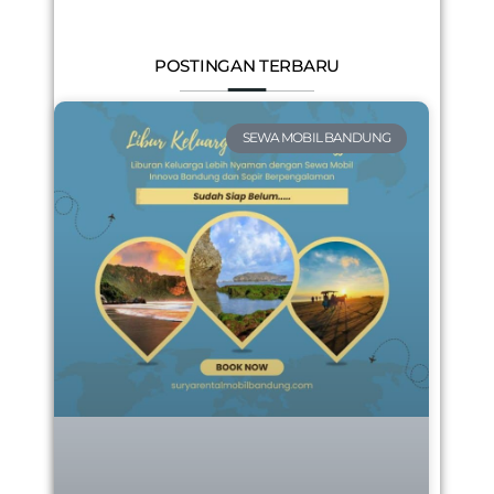
POSTINGAN TERBARU
SEWA MOBIL BANDUNG