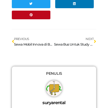
Prev
Next
PREVIOUS
NEXT
Sewa Mobil Innova di Bandung dengan Supir
Sewa Bus Untuk Study Tour Sekolah Bandung
PENULIS
suryarental