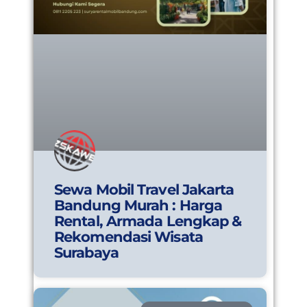
Sewa Mobil Travel Jakarta
Bandung Murah : Harga
Rental, Armada Lengkap &
Rekomendasi Wisata
Surabaya