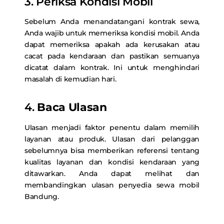
3. Periksa Kondisi Mobil
Sebelum Anda menandatangani kontrak sewa,
Anda wajib untuk memeriksa kondisi mobil. Anda
dapat memeriksa apakah ada kerusakan atau
cacat pada kendaraan dan pastikan semuanya
dicatat dalam kontrak. Ini untuk menghindari
masalah di kemudian hari.
4.
Baca Ulasan
Ulasan menjadi faktor penentu dalam memilih
layanan atau produk. Ulasan dari pelanggan
sebelumnya bisa memberikan referensi tentang
kualitas layanan dan kondisi kendaraan yang
ditawarkan. Anda dapat melihat dan
membandingkan ulasan penyedia sewa mobil
Bandung.