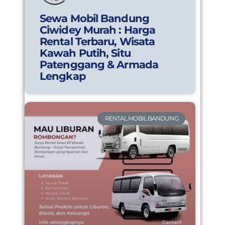
Sewa Mobil Bandung
Ciwidey Murah : Harga
Rental Terbaru, Wisata
Kawah Putih, Situ
Patenggang & Armada
Lengkap
RENTAL MOBIL BANDUNG