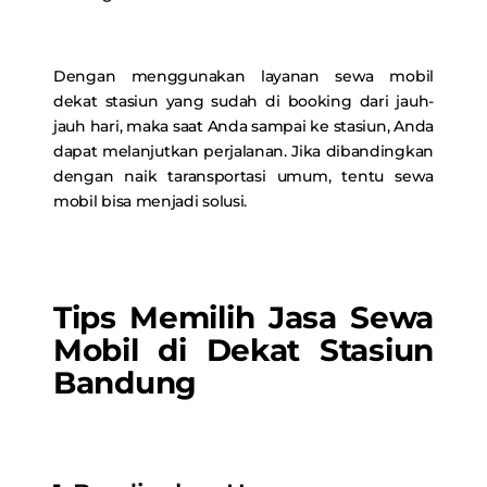
Dengan menggunakan layanan sewa mobil
dekat stasiun yang sudah di booking dari jauh-
jauh hari, maka saat Anda sampai ke stasiun, Anda
dapat melanjutkan perjalanan. Jika dibandingkan
dengan naik taransportasi umum, tentu sewa
mobil bisa menjadi solusi.
Tips Memilih Jasa Sewa
Mobil di Dekat Stasiun
Bandung