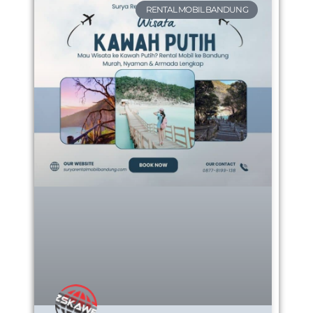
RENTAL MOBIL BANDUNG