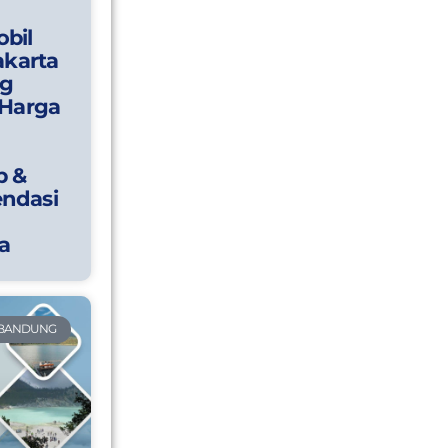
bil
akarta
g
 Harga
p &
ndasi
a
 BANDUNG