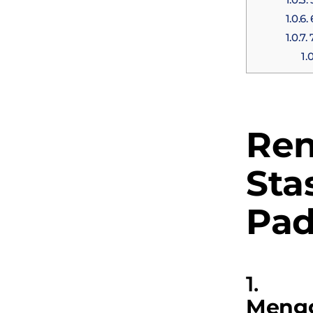
1.0.6.
1.0.7.
7
1.0
Re
St
Pad
Meng