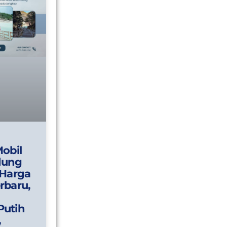
Mobil
dung
 Harga
rbaru,
Putih
,