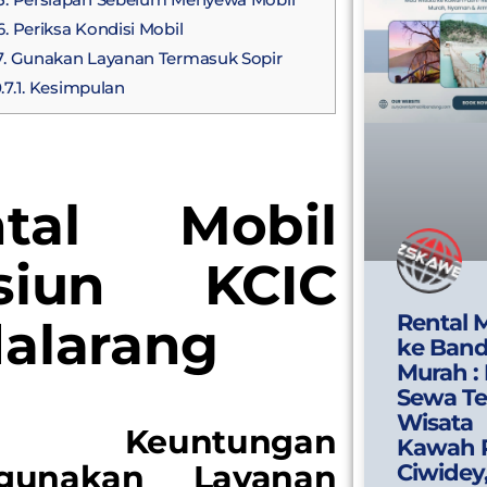
6. Periksa Kondisi Mobil
. Gunakan Layanan Termasuk Sopir
.7.1.
Kesimpulan
ntal Mobil
asiun KCIC
Rental 
alarang
ke Ban
Murah :
Sewa Te
Wisata
1.
Keuntungan
Kawah 
gunakan Layanan
Ciwidey