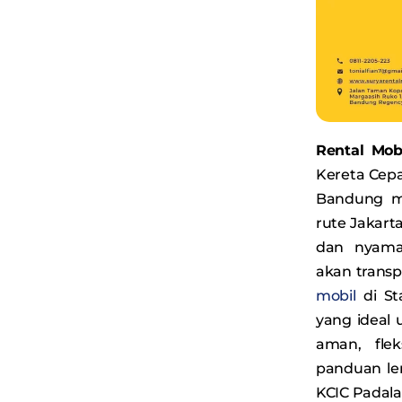
Rental Mob
Kereta Cepa
Bandung me
rute Jakart
dan nyama
akan transp
mobil
di St
yang ideal
aman, fle
panduan len
KCIC Padala