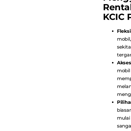
Renta
KCIC 
Flek
mobil
sekit
terga
Akse
mobi
memp
mela
mengh
Pilih
biasa
mulai
sang