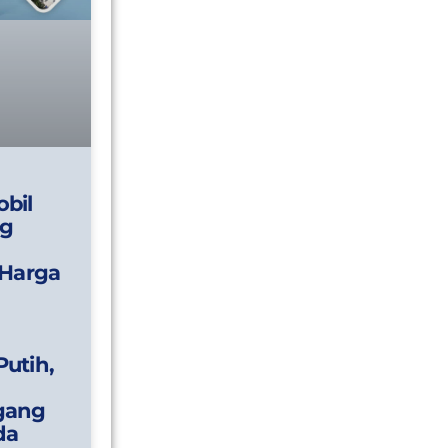
bil
g
 Harga
utih,
gang
da