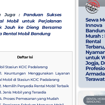
a Juga :
Panduan Sukses
Sewa Mo
al Mobil untuk Perjalanan
Innova
ak Jauh ke Dieng Bersama
Bandun
a Rental Mobil Bandung
Murah :
Rental
Terbaru,
Nyama
untuk W
Daftar Isi
Jogja, D
bil Stasiun KCIC Padalarang
Profesio
Armada
. Keuntungan Menggunakan Layanan
Terawat
l Mobil di Stasiun KCIC Padalarang
2. Memilih Penyedia Rental Mobil Terbaik
3. Jenis Mobil yang Tersedia
4. Proses Pemesanan yang Mudah
RENTAL MOBI
BANDUNG
5. Persiapan Sebelum Menyewa Mobil