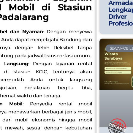
Armada
l Mobil di Stasiun
Lengka
Padalarang
Driver
Profesio
sibel dan Nyaman
: Dengan menyewa
, Anda dapat menjelajahi Bandung dan
arnya dengan lebih fleksibel tanpa
SEWA MOBIL
ntung pada jadwal transportasi umum.
s Langsung
: Dengan layanan rental
l di stasiun KCIC, tentunya akan
ermudah Anda untuk langsung
njutkan perjalanan begitu tiba,
emat waktu dan tenaga.
an Mobil
: Penyedia rental mobil
nya menawarkan berbagai jenis mobil,
 dari mobil ekonomis hingga mobil
at mewah, sesuai dengan kebutuhan