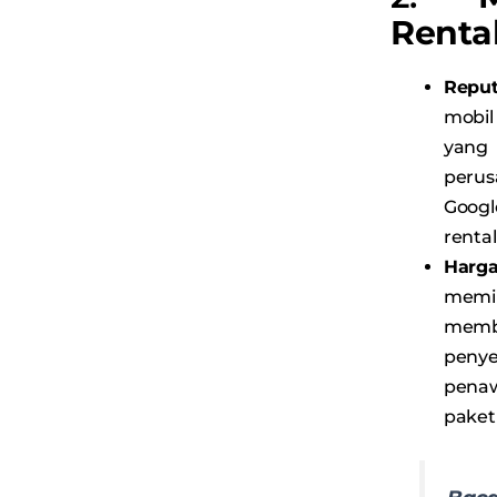
Rental
Reput
mobil
yang
perus
Goog
rental
Harga
memil
memb
peny
penaw
paket