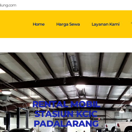
ndung.com
Home
Harga Sewa
Layanan Kami
RENTAL MOBIL
STASIUN KCIC
PADALARANG