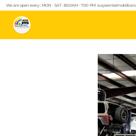
Lewati
We are open every : MON - SAT : 8:00AM - 7:00 PM
suryarentalmobilba
ke
konten