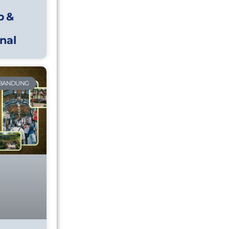
p &
nal
 BANDUNG