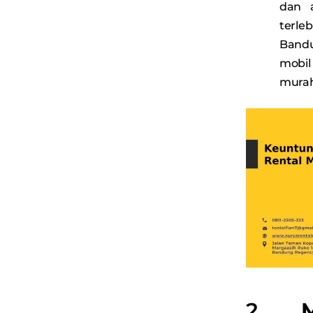
dan 
terle
Bandu
mobil
murah
2.