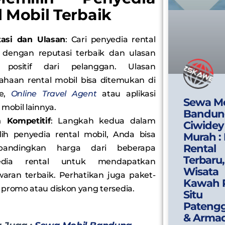
 Mobil Terbaik
asi dan Ulasan
: Cari penyedia rental
 dengan reputasi terbaik dan ulasan
 positif dari pelanggan. Ulasan
ahaan rental mobil bisa ditemukan di
le,
Online Travel Agent
atau aplikasi
Sewa Mo
 mobil lainnya.
Bandun
 Kompetitif
: Langkah kedua dalam
Ciwidey
ih penyedia rental mobil, Anda bisa
Murah :
Rental
andingkan harga dari beberapa
Terbaru,
edia rental untuk mendapatkan
Wisata
aran terbaik. Perhatikan juga paket-
Kawah P
 promo atau diskon yang tersedia.
Situ
Pateng
& Arma