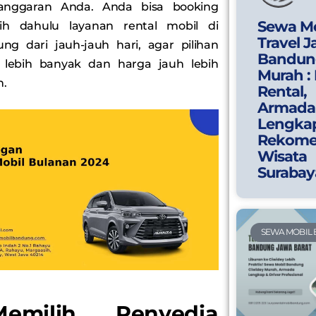
anggaran Anda. Anda bisa booking
Sewa Mo
bih dahulu layanan rental mobil di
Travel J
ng dari jauh-jauh hari, agar pilihan
Bandun
 lebih banyak dan harga jauh lebih
Murah :
.
Rental,
Armada
Lengka
Rekome
Wisata
Surabay
SEWA MOBIL
Memilih Penyedia