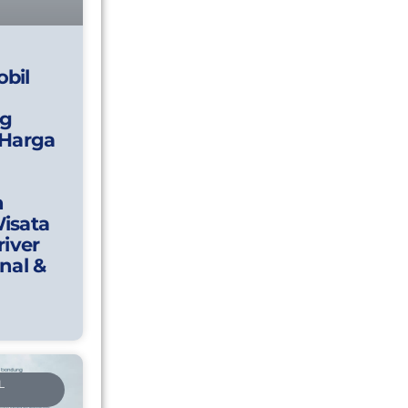
bil
g
 Harga
n
isata
river
nal &
L