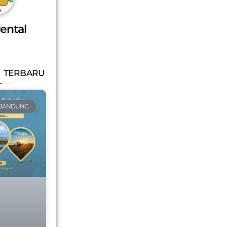
ental
 TERBARU
 BANDUNG