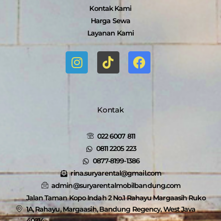
Kontak Kami
Harga Sewa
Layanan Kami
I
T
F
n
i
a
s
k
c
t
t
e
a
o
b
g
k
o
Kontak
r
o
a
k
022 6007 811
m
0811 2205 223
0877-8199-1386
rina.suryarental@gmail.com
admin@suryarentalmobilbandung.com
Jalan Taman Kopo Indah 2 No.1 Rahayu Margaasih Ruko
1A, Rahayu, Margaasih, Bandung Regency, West Java
40214