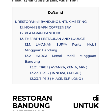
meeting yang bisa di pilih, yuk simak !
Daftar Isi
1.
RESTORAN di BANDUNG UNTUK MEETING
1.1.
NOAH’S BARN COFFEENERY
1.2.
PLATARAN BANDUNG
1.3.
THE 18TH RESTAURAN AND LOUNGE
1.3.1.
LAYANAN SURYA Rental Mobil
Mingguan Bandung
1.3.2.
HARGA Rental Mobil Mingguan
Bandung
1.3.2.1.
TIPE 1 ( AVANZA, XENIA, APV )
1.3.2.2.
TIPE 2 ( INNOVA, PREGIO )
1.3.2.3.
TIPE 3 ( HIACE, ELF, LONG )
RESTORAN di
BANDUNG UNTUK