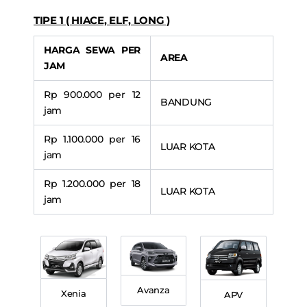
TIPE 1 ( HIACE, ELF, LONG )
HARGA SEWA PER
AREA
JAM
Rp 900.000 per 12
BANDUNG
jam
Rp 1.100.000 per 16
LUAR KOTA
jam
Rp 1.200.000 per 18
LUAR KOTA
jam
Avanza
Xenia
APV