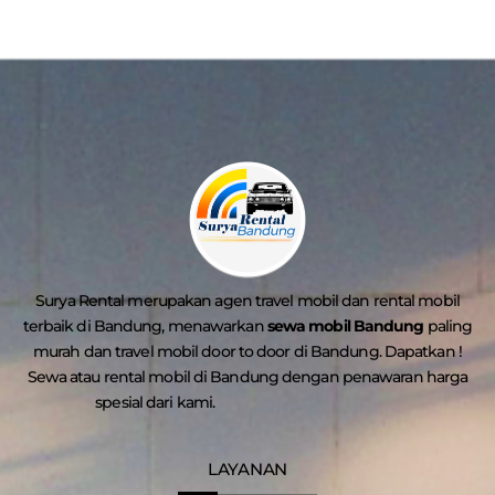
Surya Rental merupakan agen travel mobil dan rental mobil
terbaik di Bandung, menawarkan
sewa mobil Bandung
paling
murah dan travel mobil door to door di Bandung. Dapatkan !
Sewa atau rental mobil di Bandung dengan penawaran harga
spesial dari kami.
LAYANAN