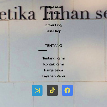
Paket All-in
City Tour
Rental+Driver
Driver Only
Jasa Drop
TENTANG
Tentang Kami
Kontak Kami
Harga Sewa
Layanan Kami
I
T
F
n
i
a
s
k
c
t
t
e
a
o
b