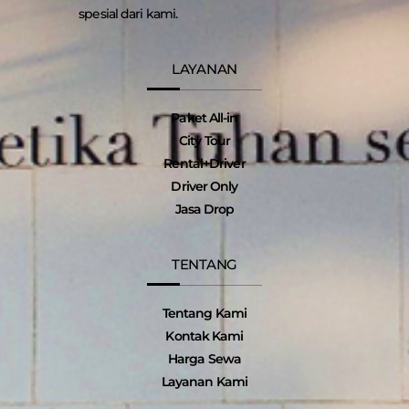
spesial dari kami.
LAYANAN
Paket All-in
City Tour
Rental+Driver
Driver Only
Jasa Drop
TENTANG
Tentang Kami
Kontak Kami
Harga Sewa
Layanan Kami
I
T
F