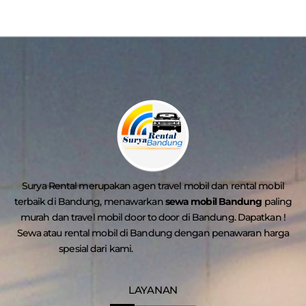
Surya Rental merupakan agen travel mobil dan rental mobil
terbaik di Bandung, menawarkan
sewa mobil Bandung
paling
murah dan travel mobil door to door di Bandung. Dapatkan !
Sewa atau rental mobil di Bandung dengan penawaran harga
spesial dari kami.
LAYANAN