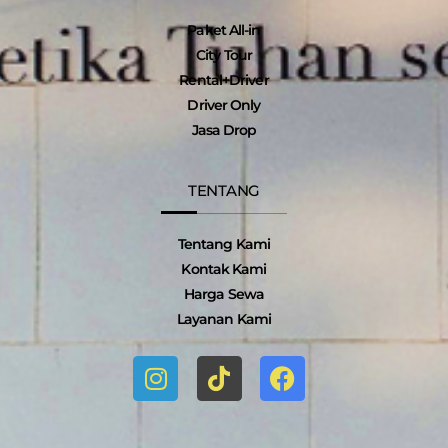
Paket All-in
City Tour
Rental+Driver
Driver Only
Jasa Drop
TENTANG
Tentang Kami
Kontak Kami
Harga Sewa
Layanan Kami
I
T
F
n
i
a
s
k
c
t
t
e
a
o
b