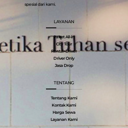
spesial dari kami.
LAYANAN
Paket All-in
City Tour
Rental+Driver
Driver Only
Jasa Drop
TENTANG
Tentang Kami
Kontak Kami
Harga Sewa
Layanan Kami
I
T
F