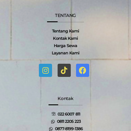
TENTANG
Tentang Kami
Kontak Kami
Harga Sewa
Layanan Kami
I
T
F
n
i
a
s
k
c
t
t
e
a
o
b
g
k
o
Kontak
r
o
a
k
022 6007 811
m
0811 2205 223
0877-8199-1386