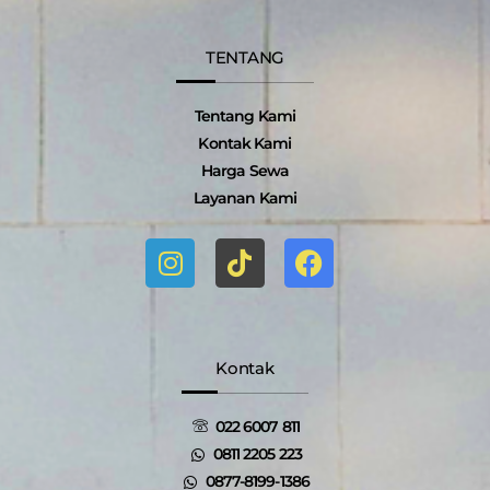
TENTANG
Tentang Kami
Kontak Kami
Harga Sewa
Layanan Kami
I
T
F
n
i
a
s
k
c
t
t
e
a
o
b
g
k
o
Kontak
r
o
a
k
022 6007 811
m
0811 2205 223
0877-8199-1386