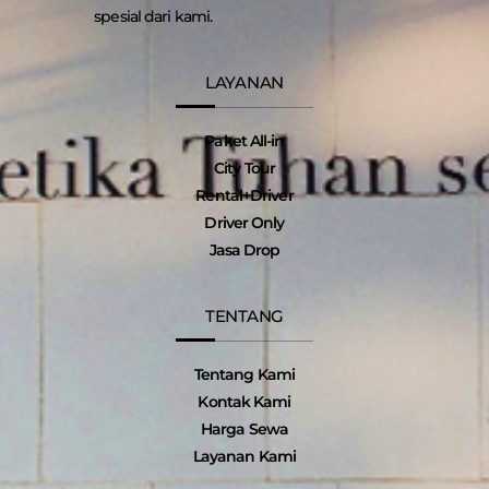
spesial dari kami.
LAYANAN
Paket All-in
City Tour
Rental+Driver
Driver Only
Jasa Drop
TENTANG
Tentang Kami
Kontak Kami
Harga Sewa
Layanan Kami
I
T
F