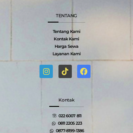
TENTANG
Tentang Kami
Kontak Kami
Harga Sewa
Layanan Kami
I
T
F
n
i
a
s
k
c
t
t
e
a
o
b
g
k
o
Kontak
r
o
a
k
022 6007 811
m
0811 2205 223
0877-8199-1386